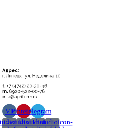
Адрес:
г. Липецк, ул. Неделина, 10
t.
+7 (4742) 20-30-96
m.
8920-522-00-78
e.
a@apriform.ru
Vk
Pinterest
Telegram
tudioicon-
Lastudioicon-
Lastudioicon-
Lastudioicon-