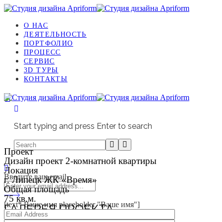
О НАС
ДЕЯТЕЛЬНОСТЬ
ПОРТФОЛИО
ПРОЦЕСС
СЕРВИС
3D ТУРЫ
КОНТАКТЫ
Start typing and press Enter to search
Проект
Дизайн проект 2-комнатной квартиры
Локация
Введите ваш email
г. Липецк ЖК «Время»
Общая площадь
75 кв.м.
[text* Ваше имя placeholder "Ваше имя"]
ГАЛЕРЕЯ ПРОЕКТА