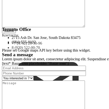
(208) 555-0112
London Office
8502 Preston Rd. Inglewood, Maine 98380
(219) 555-0114
Toronto Office
Контакты
2715 Ash Dr. San Jose, South Dakota 83475
(684) 555-0102
+7 (4742) 20-30-96
8 (920) 522-00-70
Please set Google maps API key before using this widget.
Send a message
Lorem ipsum dolor sit amet, consectetur adipiscing elit. Suspendisse et
[text* Ваше имя placeholder "Ваше имя"]