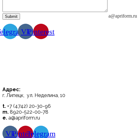
a@apriform.ru
elegram
Vk
Pinterest
Адрес:
г. Липецк, ул. Неделина, 10
t.
+7 (4742) 20-30-96
m.
8920-522-00-78
e.
a@apriform.ru
Vk
Pinterest
Telegram