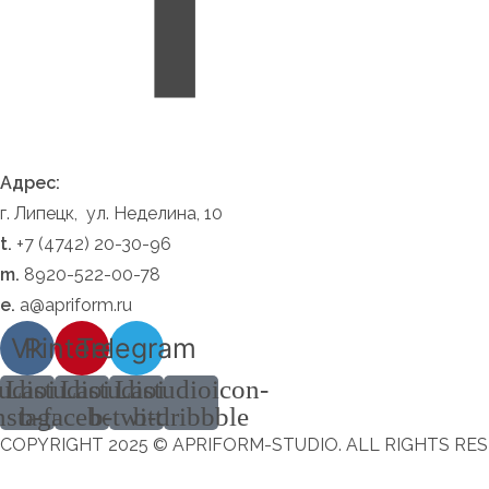
Адрес:
г. Липецк, ул. Неделина, 10
t.
+7 (4742) 20-30-96
m.
8920-522-00-78
e.
a@apriform.ru
Vk
Pinterest
Telegram
udioicon-
Lastudioicon-
Lastudioicon-
Lastudioicon-
nstagram
b-facebook
b-twitter
b-dribbble
COPYRIGHT 2025 © APRIFORM-STUDIO. ALL RIGHTS RES